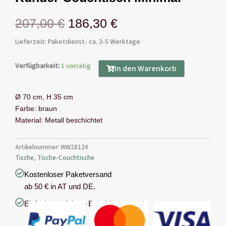
Ursprünglicher
Aktueller
207,00
€
186,30
€
Preis
Preis
Lieferzeit: Paketdienst- ca. 3-5 Werktage
war:
ist:
Runder
Verfügbarkeit:
1 vorrätig
In den Warenkorb
Couchtisch
207,00 €
186,30 €.
Minimal
Menge
Ø 70 cm, H 35 cm
Farbe: braun
Material: Metall beschichtet
Artikelnummer:
WW28124
Tische
,
Tische-Couchtische
Kostenloser Paketversand
ab 50 € in AT und DE.
Einfache & sichere Bezahlung