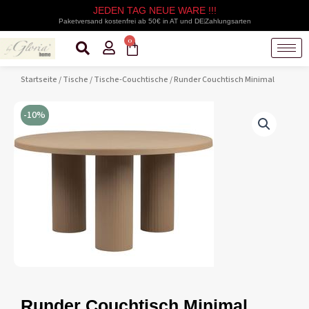
Zum
JEDEN TAG NEUE WARE !!!
Inhalt
Paketversand kostenfrei ab 50€ in AT und DE
Zahlungsarten
springen
0
Warenkorb
Startseite
/
Tische
/
Tische-Couchtische
/ Runder Couchtisch Minimal
-10%
Runder Couchtisch Minimal