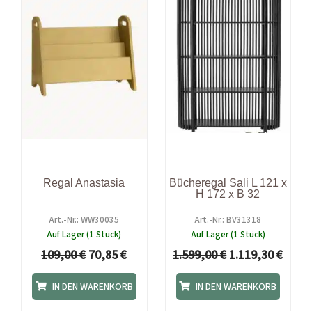
Regal Anastasia
Bücheregal Sali L 121 x
H 172 x B 32
Art.-Nr.: WW30035
Art.-Nr.: BV31318
Auf Lager (1 Stück)
Auf Lager (1 Stück)
109,00
€
70,85
€
1.599,00
€
1.119,30
€
IN DEN WARENKORB
IN DEN WARENKORB