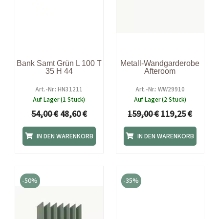
Bank Samt Grün L 100 T
Metall-Wandgarderobe
35 H 44
Afteroom
Art.-Nr.: HN31211
Art.-Nr.: WW29910
Auf Lager (1 Stück)
Auf Lager (2 Stück)
54,00
€
48,60
€
159,00
€
119,25
€
IN DEN WARENKORB
IN DEN WARENKORB
Ursprünglicher
Aktueller
Ursprünglicher
Aktuelle
Preis
Preis
Preis
Preis
-50%
-35%
war:
ist:
war:
ist:
119,00 €
59,50 €.
22,90 €
14,89 €.