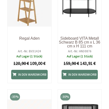
Regal Aden
Sideboard VITA Metall
Schwarz B 85 cm x L 36
cm x H 111 cm
Art.-Nr.: BV31424
Art.-Nr.: HN30876
Auf Lager (1 Stück)
Auf Lager (1 Stück)
120,90
€
109,00
€
159,90
€
143,91
€
IN DEN WARENKORB
IN DEN WARENKORB
Ursprünglicher
Aktueller
Ursprünglicher
Aktue
Preis
Preis
Preis
Preis
-35%
-30%
war:
ist:
war:
ist:
109,00 €
70,85 €.
1.599,00 €
1.119