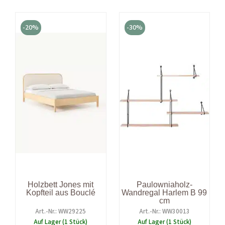
Ursprünglicher
Aktueller
Ursprünglicher
Aktuell
Preis
Preis
Preis
Preis
-20%
-30%
war:
ist:
war:
ist:
1.199,00 €
959,20 €.
109,00 €
76,30 €.
Holzbett Jones mit
Paulowniaholz-
Kopfteil aus Bouclé
Wandregal Harlem B 99
cm
Art.-Nr.: WW29225
Art.-Nr.: WW30013
Auf Lager (1 Stück)
Auf Lager (1 Stück)