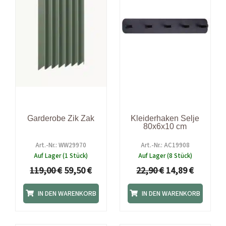
Garderobe Zik Zak
Kleiderhaken Selje
80x6x10 cm
Art.-Nr.: WW29970
Art.-Nr.: AC19908
Auf Lager (1 Stück)
Auf Lager (8 Stück)
119,00
€
59,50
€
22,90
€
14,89
€
IN DEN WARENKORB
IN DEN WARENKORB