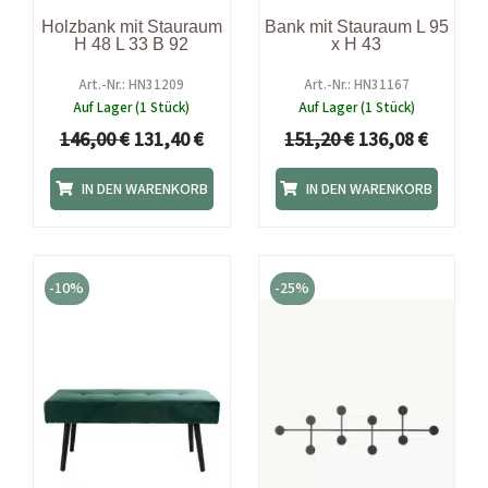
Holzbank mit Stauraum
Bank mit Stauraum L 95
H 48 L 33 B 92
x H 43
Art.-Nr.: HN31209
Art.-Nr.: HN31167
Auf Lager (1 Stück)
Auf Lager (1 Stück)
146,00
€
131,40
€
151,20
€
136,08
€
IN DEN WARENKORB
IN DEN WARENKORB
Ursprünglicher
Aktueller
Ursprünglicher
Aktuell
Preis
Preis
Preis
Preis
-10%
-25%
war:
ist:
war:
ist:
54,00 €
48,60 €.
159,00 €
119,25 