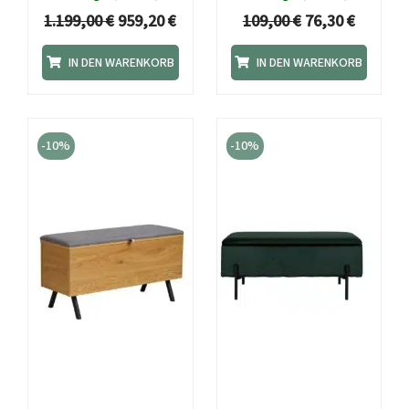
1.199,00
€
959,20
€
109,00
€
76,30
€
IN DEN WARENKORB
IN DEN WARENKORB
Ursprünglicher
Aktueller
Ursprünglicher
Aktuell
Preis
Preis
Preis
Preis
-10%
-10%
war:
ist:
war:
ist:
146,00 €
131,40 €.
151,20 €
136,08 