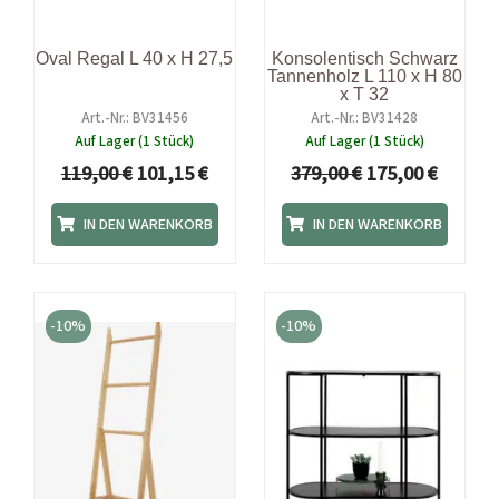
Oval Regal L 40 x H 27,5
Konsolentisch Schwarz
Tannenholz L 110 x H 80
x T 32
Art.-Nr.: BV31456
Art.-Nr.: BV31428
Auf Lager (1 Stück)
Auf Lager (1 Stück)
119,00
€
101,15
€
379,00
€
175,00
€
IN DEN WARENKORB
IN DEN WARENKORB
Ursprünglicher
Aktueller
Ursprünglicher
Aktuell
Preis
Preis
Preis
Preis
-10%
-10%
war:
ist:
war:
ist:
120,90 €
109,00 €.
159,90 €
143,91 