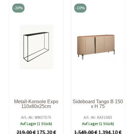
Ursprünglicher
Aktueller
Ursprünglicher
Aktue
Preis
Preis
Preis
Preis
-20%
-10%
war:
ist:
war:
ist:
219,00 €
175,20 €.
1.549,00 €
1.394
Metall-Konsole Expo
Sideboard Tango B 150
110x80x25cm
x H 75
Art.-Nr.: WW27575
Art.-Nr.: KA31065
Auf Lager (1 Stück)
Auf Lager (1 Stück)
219,00
€
175,20
€
1.549,00
€
1.394,10
€