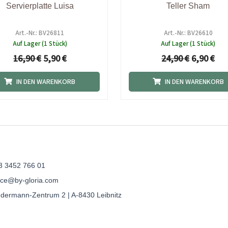
Servierplatte Luisa
Teller Sham
Art.-Nr.: BV26811
Art.-Nr.: BV26610
Auf Lager (1 Stück)
Auf Lager (1 Stück)
16,90
€
5,90
€
24,90
€
6,90
€
IN DEN WARENKORB
IN DEN WARENKORB
3 3452 766 01
fice@by-gloria.com
ndermann-Zentrum 2 | A-8430 Leibnitz