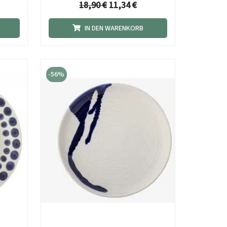
18,90
€
11,34
€
IN DEN WARENKORB
icher
ueller
Ursprünglicher
Aktueller
is
Preis
Preis
-56%
war:
ist:
0 €.
17,90 €
7,90 €.