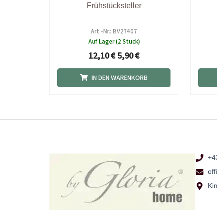
Frühstücksteller
Art.-Nr.: BV27407
Auf Lager (2 Stück)
12,10
€
5,90
€
IN DEN WARENKORB
+4
of
Ki