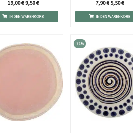
19,00
€
9,50
€
7,90
€
5,50
€
IN DEN WARENKORB
IN DEN WARENKORB
Ursprünglicher
Aktueller
Ursprüngl
Akt
Preis
Preis
Preis
Pre
-72%
war:
ist:
war:
ist:
16,90 €
5,90 €.
24,90 €
6,9