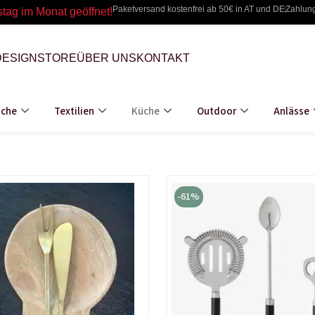
Paketversand kostenfrei ab 50€ in AT und DE
Zahlun
stag im Monat geöffnet!
DESIGN
STORE
ÜBER UNS
KONTAKT
iche
Textilien
Küche
Outdoor
Anlässe
Ursprünglicher
Aktueller
Ursprüngl
Ak
Preis
Preis
Preis
Pr
-61%
war:
ist:
war:
ist
18,90 €
7,56 €.
46,30 €
17,