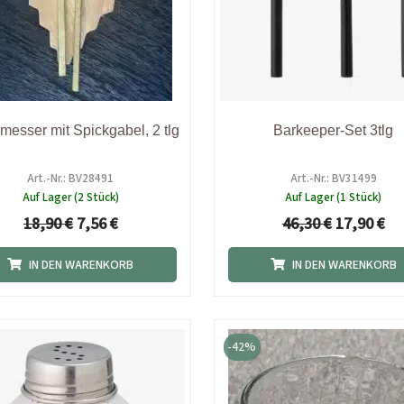
rmesser mit Spickgabel, 2 tlg
Barkeeper-Set 3tlg
Art.-Nr.: BV28491
Art.-Nr.: BV31499
Auf Lager (2 Stück)
Auf Lager (1 Stück)
18,90
€
7,56
€
46,30
€
17,90
€
IN DEN WARENKORB
IN DEN WARENKORB
Ursprünglicher
Aktueller
Ursprüngl
Aktu
Preis
Preis
Preis
Prei
-42%
war:
ist:
war:
ist:
9,90 €
8,42 €.
6,90 €
4,00