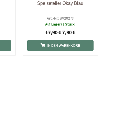
Speiseteller Okay Blau
Art.-Nr.: BV28273
Auf Lager (1 Stück)
17,90
€
7,90
€
IN DEN WARENKORB