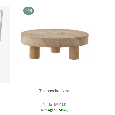
icher
eller
Ursprünglicher
Aktueller
s
Preis
Preis
-40%
war:
ist:
 €.
18,90 €
11,34 €.
Tischsockel Neal
Art.-Nr.: BV27153
Auf Lager (1 Stück)