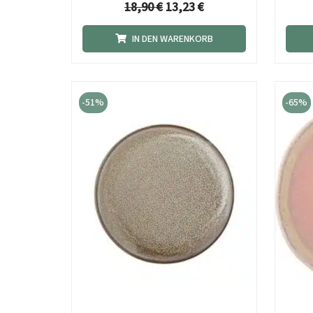
18,90
€
13,23
€
IN DEN WARENKORB
Ursprünglicher
Aktueller
Preis
Preis
-51%
-65%
war:
ist:
12,10 €
5,90 €.