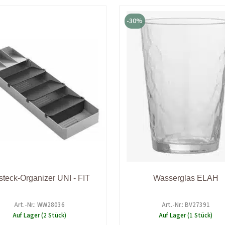
Ursprünglicher
Aktueller
Ursprüngl
Aktu
Preis
Preis
Preis
Prei
-30%
war:
ist:
war:
ist:
19,00 €
9,50 €.
7,90 €
5,50
steck-Organizer UNI - FIT
Wasserglas ELAH
Art.-Nr.: WW28036
Art.-Nr.: BV27391
Auf Lager (2 Stück)
Auf Lager (1 Stück)