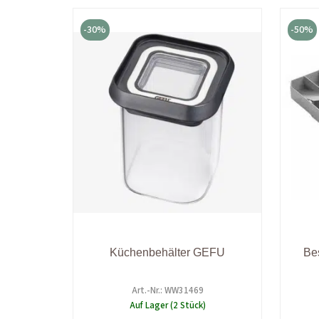
Ursprünglicher
Aktueller
Preis
Preis
-30%
-50%
war:
ist:
18,90 €
13,23 €.
Küchenbehälter GEFU
Be
Art.-Nr.: WW31469
Auf Lager (2 Stück)