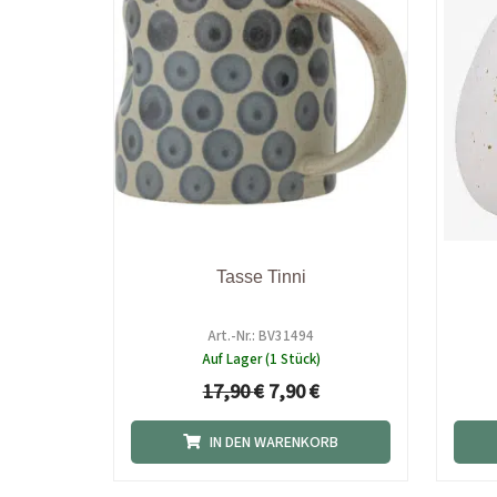
Tasse Tinni
Art.-Nr.: BV31494
Auf Lager (1 Stück)
17,90
€
7,90
€
IN DEN WARENKORB