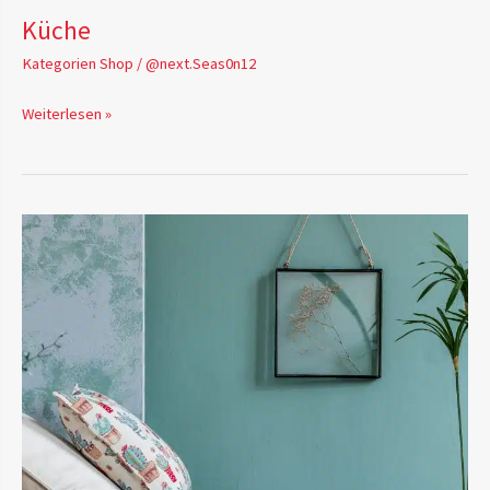
Küche
Kategorien Shop
/
@next.Seas0n12
Weiterlesen »
Textilien
&
Teppiche