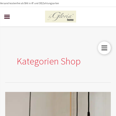
Zum
Versand kostenfrei ab 50€ in AT und DE
Zahlungsarten
Inhalt
springen
Kategorien Shop
Leuchten