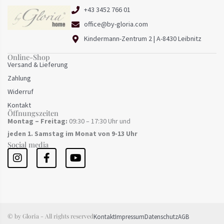
+43 3452 766 01
office@by-gloria.com
Kindermann-Zentrum 2 | A-8430 Leibnitz
Online-Shop
Versand & Lieferung
Zahlung
Widerruf
Kontakt
Öffnungszeiten
Montag
– Freitag:
09:30 – 17:30 Uhr und
jeden 1. Samstag im Monat von 9-13 Uhr
Social media
I
F
Y
n
a
o
s
c
u
t
e
t
a
b
u
g
o
b
r
o
e
© by Gloria - All rights reserved
Kontakt
Impressum
Datenschutz
AGB
a
k